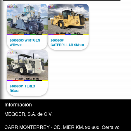
26602003 WIRTGEN
26602004
WR2500
CATERPILLAR SM350
24602001 TEREX
RS446
Información
MEQCER, S.A. de C.V.
CARR MONTERREY - CD. MIER KM. 90.600, Cerralvo