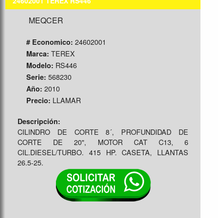
24602001 TEREX RS446
MEQCER
24602001
# Economico:
TEREX
Marca:
RS446
Modelo:
568230
Serie:
2010
Año:
LLAMAR
Precio:
Descripción:
CILINDRO DE CORTE 8´, PROFUNDIDAD DE
CORTE DE 20", MOTOR CAT C13, 6
CIL.DIESEL/TURBO. 415 HP. CASETA, LLANTAS
26.5-25.