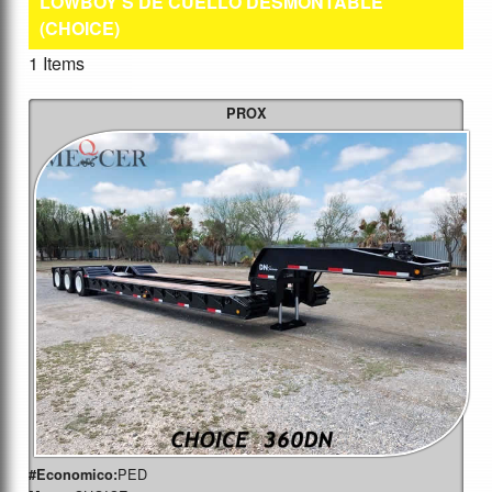
LOWBOY S DE CUELLO DESMONTABLE
(CHOICE)
1 Items
PROX
PED
#Economico: