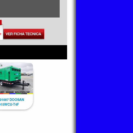
901007 DOOSAN
915WCU-T4F