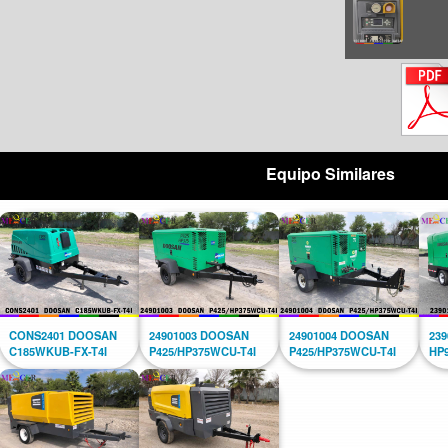
Equipo Similares
CONS2401 DOOSAN
24901003 DOOSAN
24901004 DOOSAN
23
C185WKUB-FX-T4I
P425/HP375WCU-T4I
P425/HP375WCU-T4I
HP