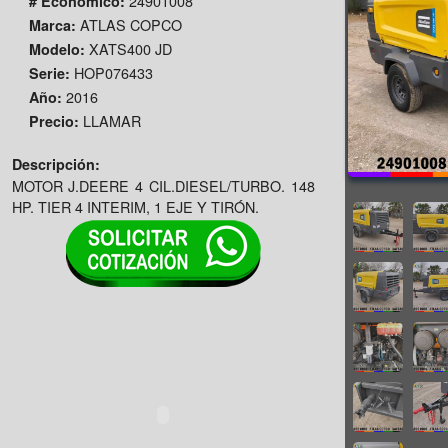
24901008
# Economico:
ATLAS COPCO
Marca:
XATS400 JD
Modelo:
HOP076433
Serie:
2016
Año:
LLAMAR
Precio:
Descripción:
MOTOR J.DEERE 4 CIL.DIESEL/TURBO. 148
HP. TIER 4 INTERIM, 1 EJE Y TIRÓN.