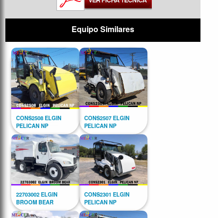
Equipo Similares
CONS2508 ELGIN
CONS2507 ELGIN
PELICAN NP
PELICAN NP
22703002 ELGIN
CONS2301 ELGIN
BROOM BEAR
PELICAN NP